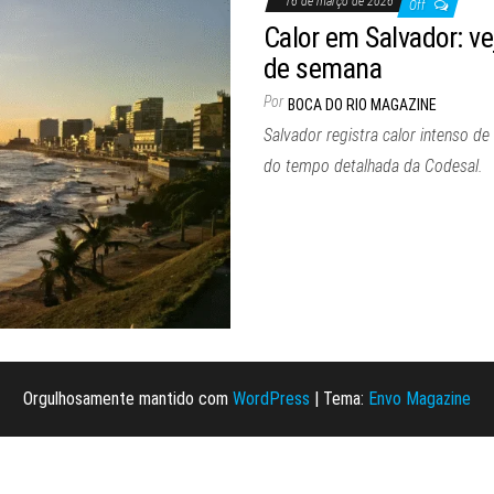
16 de março de 2026
Off
Calor em Salvador: ve
de semana
Por
BOCA DO RIO MAGAZINE
Salvador registra calor intenso d
do tempo detalhada da Codesal.
Orgulhosamente mantido com
WordPress
|
Tema:
Envo Magazine