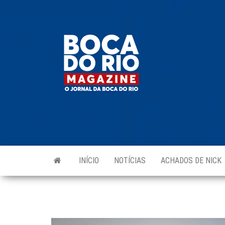
Skip
to
Boca do
O
the
jornal
Rio
da
content
Boca
Magazine
do Rio
e
região!
INÍCIO
NOTÍCIAS
ACHADOS DE NICK