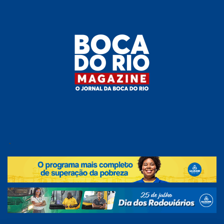
Skip
to
the
content
Boca do
O
jornal
.
Rio
da
Boca
Magazine
do Rio
e
região!