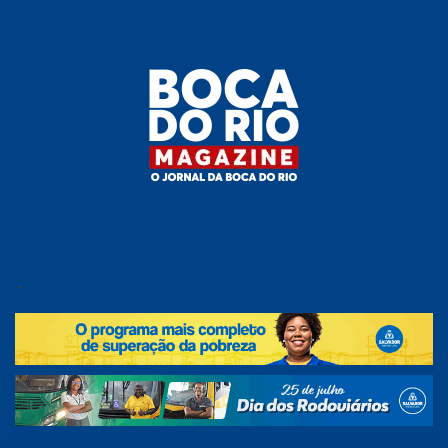
Skip
to
the
content
Boca do
O
jornal
.
Rio
da
Boca
Magazine
do Rio
e
região!