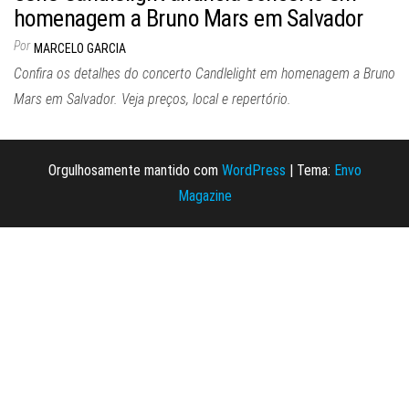
homenagem a Bruno Mars em Salvador
Por
MARCELO GARCIA
Confira os detalhes do concerto Candlelight em homenagem a Bruno
Mars em Salvador. Veja preços, local e repertório.
Orgulhosamente mantido com
WordPress
|
Tema:
Envo
Magazine