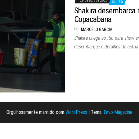
29 de abril de 2026
Off
Shakira desembarca n
Copacabana
Por
MARCELO GARCIA
Shakira chega ao Rio para show e
desembarque e detalhes da estrut
Orgulhosamente mantido com
WordPress
|
Tema:
Envo Magazine