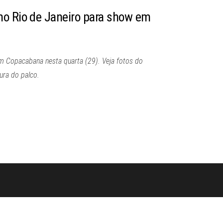
o Rio de Janeiro para show em
m Copacabana nesta quarta (29). Veja fotos do
ura do palco.