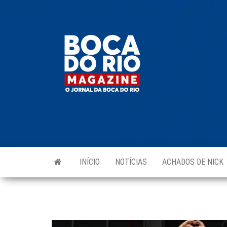
Skip
to
Boca do
O
the
jornal
Rio
da
content
Boca
Magazine
do Rio
e
região!
INÍCIO
NOTÍCIAS
ACHADOS DE NICK