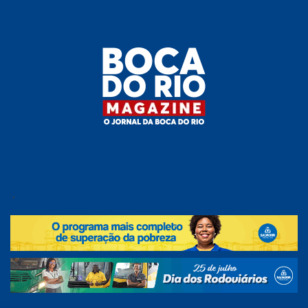
Skip
to
the
content
Boca do
O
jornal
.
Rio
da
Boca
Magazine
do Rio
e
região!