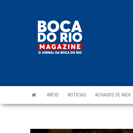
Skip
to
Boca do
O
the
jornal
Rio
da
content
Boca
Magazine
do Rio
e
região!
INÍCIO
NOTÍCIAS
ACHADOS DE NICK