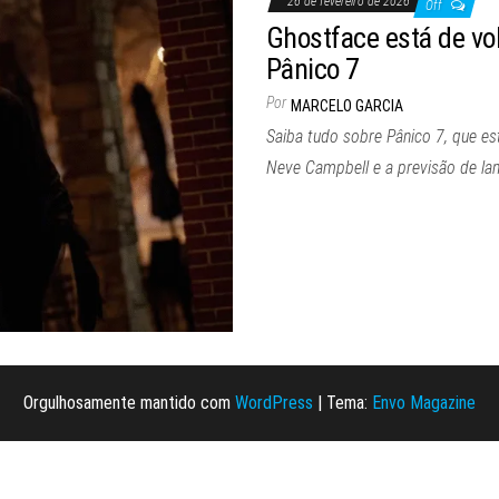
26 de fevereiro de 2026
Off
Ghostface está de vol
Pânico 7
Por
MARCELO GARCIA
Saiba tudo sobre Pânico 7, que est
Neve Campbell e a previsão de l
Orgulhosamente mantido com
WordPress
|
Tema:
Envo Magazine