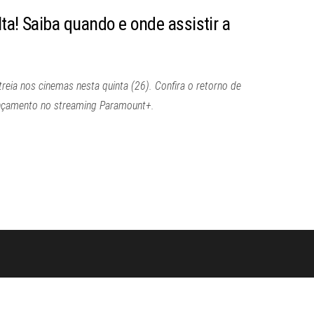
ta! Saiba quando e onde assistir a
reia nos cinemas nesta quinta (26). Confira o retorno de
ançamento no streaming Paramount+.