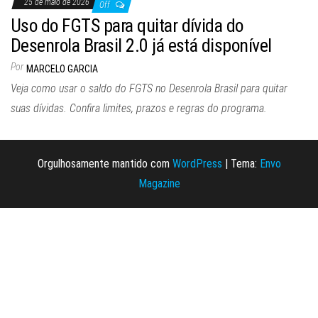
25 de maio de 2026
Off
Uso do FGTS para quitar dívida do
Desenrola Brasil 2.0 já está disponível
Por
MARCELO GARCIA
Veja como usar o saldo do FGTS no Desenrola Brasil para quitar
suas dívidas. Confira limites, prazos e regras do programa.
Orgulhosamente mantido com
WordPress
|
Tema:
Envo
Magazine