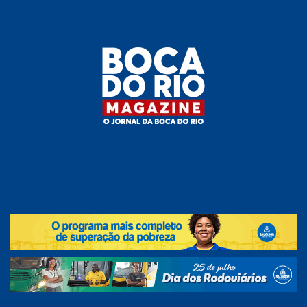
Skip
to
the
content
Boca do
O
jornal
.
Rio
da
Boca
Magazine
do Rio
e
região!