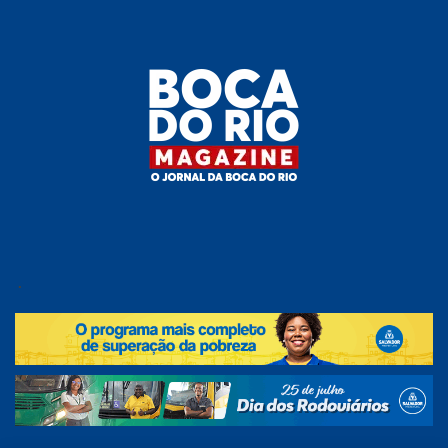
Skip
to
the
content
Boca do
O
jornal
.
Rio
da
Boca
Magazine
do Rio
e
região!