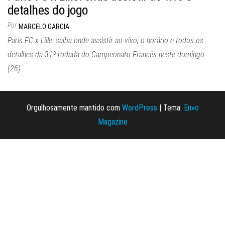
detalhes do jogo
Por
MARCELO GARCIA
Paris FC x Lille: saiba onde assistir ao vivo, o horário e todos os
detalhes da 31ª rodada do Campeonato Francês neste domingo
(26).
Orgulhosamente mantido com
WordPress
|
Tema:
Envo
Magazine