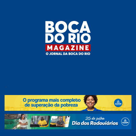
Skip
to
the
content
Boca do
O
jornal
.
Rio
da
Boca
Magazine
do Rio
e
região!