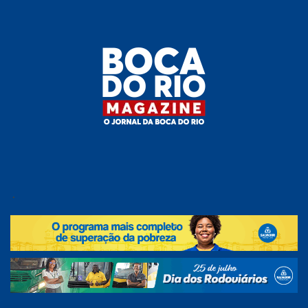
Skip
to
the
content
Boca do
O
jornal
.
Rio
da
Boca
Magazine
do Rio
e
região!