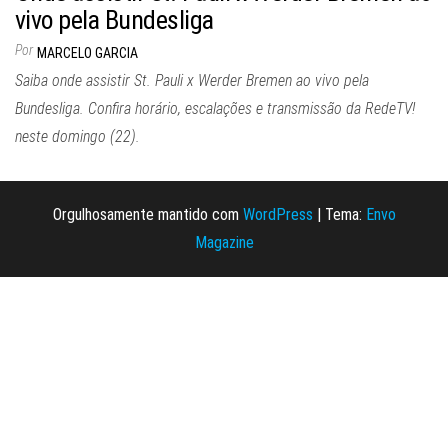
vivo pela Bundesliga
Por
MARCELO GARCIA
Saiba onde assistir St. Pauli x Werder Bremen ao vivo pela
Bundesliga. Confira horário, escalações e transmissão da RedeTV!
neste domingo (22).
Orgulhosamente mantido com
WordPress
|
Tema:
Envo
Magazine