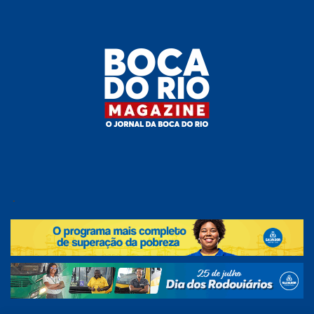
Skip
to
the
content
Boca do
O
jornal
.
Rio
da
Boca
Magazine
do Rio
e
região!