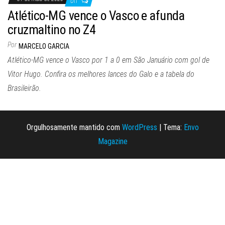
Off
Atlético-MG vence o Vasco e afunda
cruzmaltino no Z4
Por
MARCELO GARCIA
Atlético-MG vence o Vasco por 1 a 0 em São Januário com gol de
Vitor Hugo. Confira os melhores lances do Galo e a tabela do
Brasileirão.
Orgulhosamente mantido com
WordPress
|
Tema:
Envo
Magazine