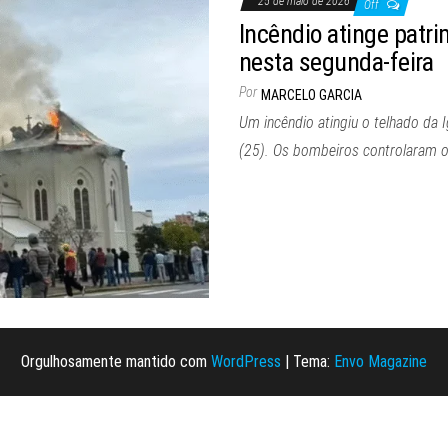
25 de maio de 2026
Off
Incêndio atinge patri
nesta segunda-feira
Por
MARCELO GARCIA
Um incêndio atingiu o telhado da 
(25). Os bombeiros controlaram o 
Orgulhosamente mantido com
WordPress
|
Tema:
Envo Magazine