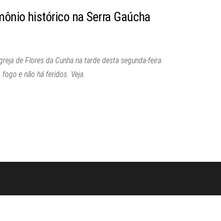
mônio histórico na Serra Gaúcha
Igreja de Flores da Cunha na tarde desta segunda-feira
fogo e não há feridos. Veja.