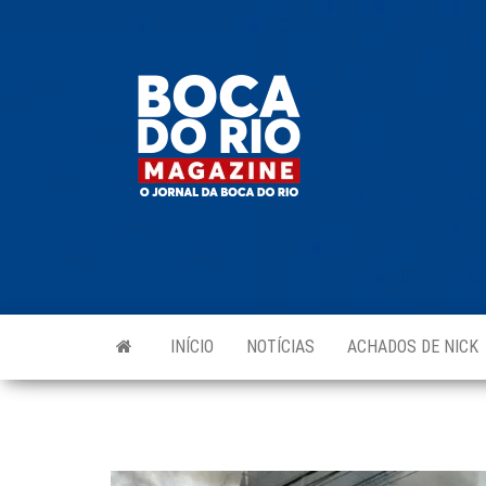
Skip
to
Boca do
O
the
jornal
Rio
da
content
Boca
Magazine
do Rio
e
região!
INÍCIO
NOTÍCIAS
ACHADOS DE NICK