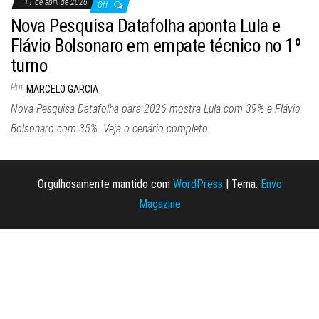
11 de abril de 2026
Off
Nova Pesquisa Datafolha aponta Lula e
Flávio Bolsonaro em empate técnico no 1º
turno
Por
MARCELO GARCIA
Nova Pesquisa Datafolha para 2026 mostra Lula com 39% e Flávio
Bolsonaro com 35%. Veja o cenário completo.
Orgulhosamente mantido com
WordPress
|
Tema:
Envo
Magazine