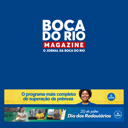
Skip
to
the
content
Boca do
O
jornal
.
Rio
da
Boca
Magazine
do Rio
e
região!