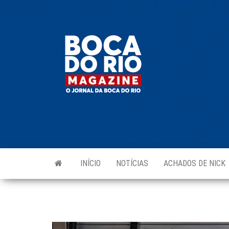
Skip
to
Boca do
O
the
jornal
Rio
da
content
Boca
Magazine
do Rio
e
região!
INÍCIO
NOTÍCIAS
ACHADOS DE NICK