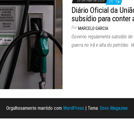
26 de maio de 2026
Off
Diário Oficial da Uni
subsídio para conter 
Por
MARCELO GARCIA
Governo regulamenta subsídio de R
guerra no Irã e alta do petróleo. 
Orgulhosamente mantido com
WordPress
|
Tema:
Envo Magazine