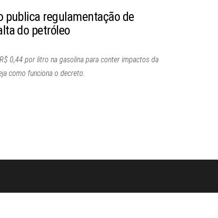
ão publica regulamentação de
alta do petróleo
$ 0,44 por litro na gasolina para conter impactos da
Veja como funciona o decreto.