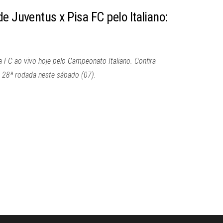
e Juventus x Pisa FC pelo Italiano:
a FC ao vivo hoje pelo Campeonato Italiano. Confira
a 28ª rodada neste sábado (07).