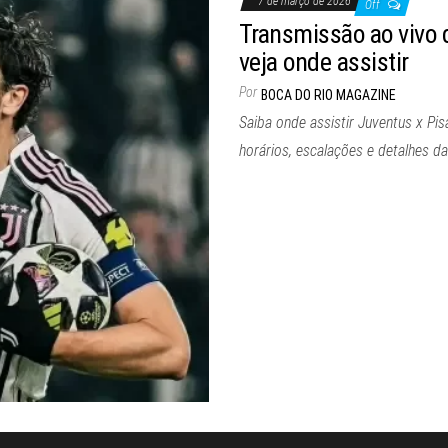
7 de março de 2026
Off
Transmissão ao vivo d
veja onde assistir
Por
BOCA DO RIO MAGAZINE
Saiba onde assistir Juventus x Pis
horários, escalações e detalhes d