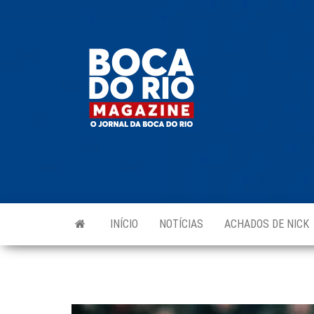
Skip
to
Boca do
O
the
jornal
Rio
da
content
Boca
Magazine
do Rio
e
região!
INÍCIO
NOTÍCIAS
ACHADOS DE NICK