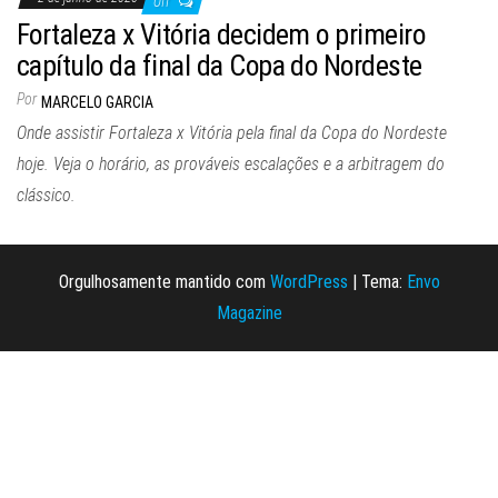
Off
Fortaleza x Vitória decidem o primeiro
capítulo da final da Copa do Nordeste
Por
MARCELO GARCIA
Onde assistir Fortaleza x Vitória pela final da Copa do Nordeste
hoje. Veja o horário, as prováveis escalações e a arbitragem do
clássico.
Orgulhosamente mantido com
WordPress
|
Tema:
Envo
Magazine