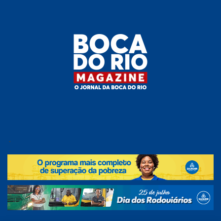
Skip
to
the
content
Boca do
O
jornal
.
Rio
da
Boca
Magazine
do Rio
e
região!