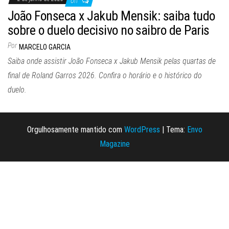
Off
João Fonseca x Jakub Mensik: saiba tudo
sobre o duelo decisivo no saibro de Paris
Por
MARCELO GARCIA
Saiba onde assistir João Fonseca x Jakub Mensik pelas quartas de
final de Roland Garros 2026. Confira o horário e o histórico do
duelo.
Orgulhosamente mantido com
WordPress
|
Tema:
Envo
Magazine