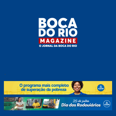
Skip
to
the
content
Boca do
O
jornal
.
Rio
da
Boca
Magazine
do Rio
e
região!