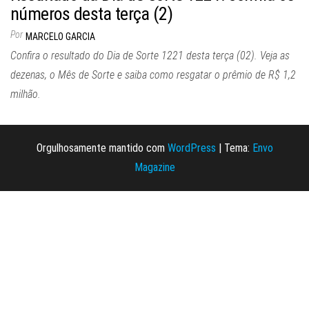
números desta terça (2)
Por
MARCELO GARCIA
Confira o resultado do Dia de Sorte 1221 desta terça (02). Veja as
dezenas, o Mês de Sorte e saiba como resgatar o prêmio de R$ 1,2
milhão.
Orgulhosamente mantido com
WordPress
|
Tema:
Envo
Magazine