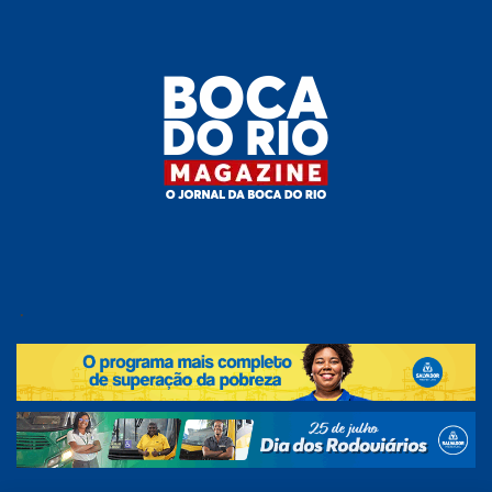
Skip
to
the
content
Boca do
O
jornal
.
Rio
da
Boca
Magazine
do Rio
e
região!