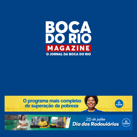
Skip
to
the
content
Boca do
O
jornal
.
Rio
da
Boca
Magazine
do Rio
e
região!