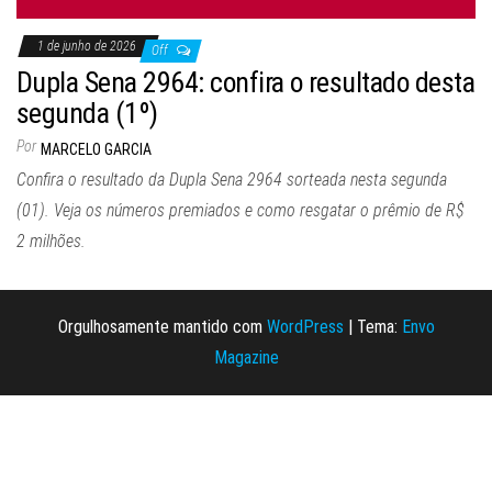
1 de junho de 2026
Off
Dupla Sena 2964: confira o resultado desta
segunda (1º)
Por
MARCELO GARCIA
Confira o resultado da Dupla Sena 2964 sorteada nesta segunda
(01). Veja os números premiados e como resgatar o prêmio de R$
2 milhões.
Orgulhosamente mantido com
WordPress
|
Tema:
Envo
Magazine