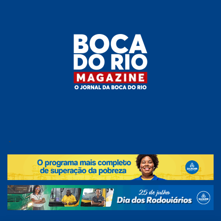
Skip
to
the
content
Boca do
O
jornal
.
Rio
da
Boca
Magazine
do Rio
e
região!