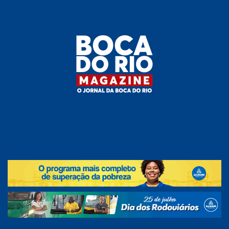
Skip
to
the
content
Boca do
O
jornal
.
Rio
da
Boca
Magazine
do Rio
e
região!