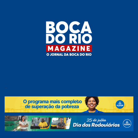
Skip
to
the
content
Boca do
O
jornal
.
Rio
da
Boca
Magazine
do Rio
e
região!