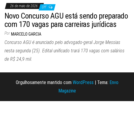
26 de maio de 2026
Off
Novo Concurso AGU está sendo preparado
com 170 vagas para carreiras jurídicas
Por
MARCELO GARCIA
Concurso AGU é anunciado pelo advogado-geral Jorge Messias
nesta segunda (25). Edital unificado trará 170 vagas com salários
de R$ 24,9 mil.
Orgulhosamente mantido com
WordPress
|
Tema:
Envo
Magazine