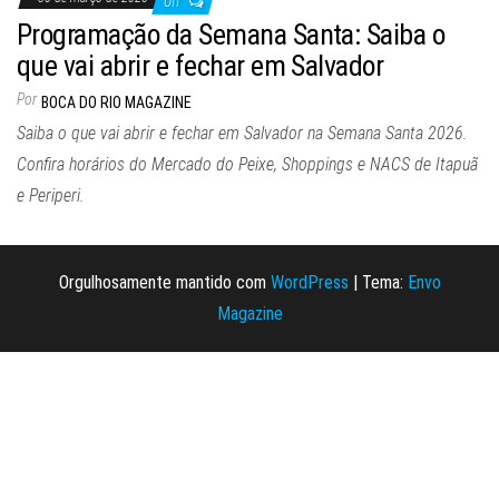
Off
Programação da Semana Santa: Saiba o
que vai abrir e fechar em Salvador
Por
BOCA DO RIO MAGAZINE
Saiba o que vai abrir e fechar em Salvador na Semana Santa 2026.
Confira horários do Mercado do Peixe, Shoppings e NACS de Itapuã
e Periperi.
Orgulhosamente mantido com
WordPress
|
Tema:
Envo
Magazine