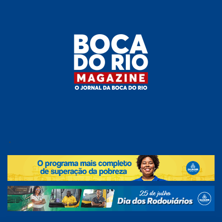
Skip
to
the
content
Boca do
O
jornal
.
Rio
da
Boca
Magazine
do Rio
e
região!