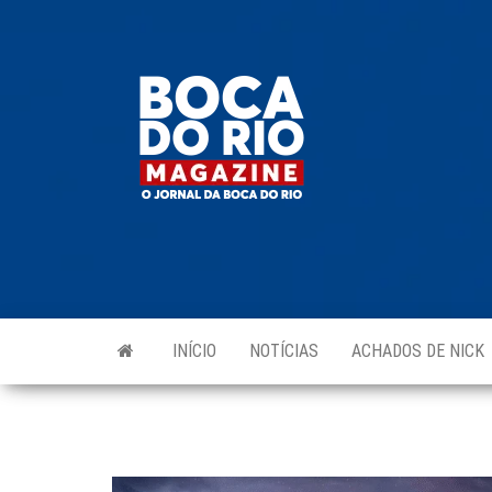
Skip
to
Boca do
O
the
jornal
Rio
da
content
Boca
Magazine
do Rio
e
região!
INÍCIO
NOTÍCIAS
ACHADOS DE NICK