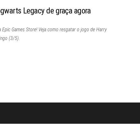
gwarts Legacy de graça agora
 Epic Games Store! Veja como resgatar o jogo de Harry
ngo (3/5).