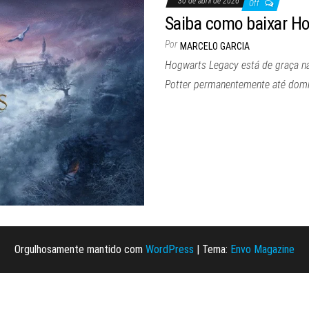
30 de abril de 2026
Off
Saiba como baixar Ho
Por
MARCELO GARCIA
Hogwarts Legacy está de graça na
Potter permanentemente até domi
Orgulhosamente mantido com
WordPress
|
Tema:
Envo Magazine