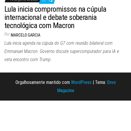
Off
Lula inicia compromissos na cúpula
internacional e debate soberania
tecnológica com Macron
Por
MARCELO GARCIA
Lula inicia agenda na cúpula do G7 com reunião bilateral com
Emmanuel Macron. Governo discute supercomputador para IA e
veta encontro com Trump.
Orgulhosamente mantido com
WordPress
|
Tema:
Envo
Magazine