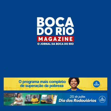
Skip
to
the
content
Boca do
O
jornal
.
Rio
da
Boca
Magazine
do Rio
e
região!