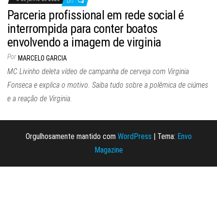
Off
Parceria profissional em rede social é
interrompida para conter boatos
envolvendo a imagem de virginia
Por
MARCELO GARCIA
MC Livinho deleta vídeo de campanha de cerveja com Virginia
Fonseca e explica o motivo. Saiba tudo sobre a polêmica de ciúmes
e a reação de Virginia.
Orgulhosamente mantido com
WordPress
|
Tema:
Envo
Magazine