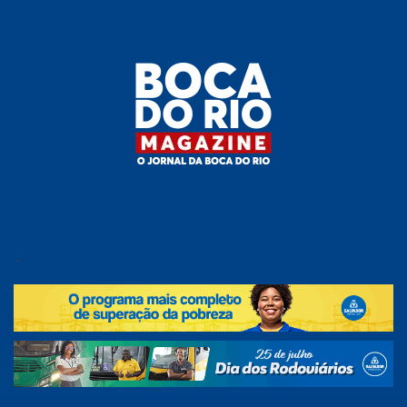
Skip
to
the
content
Boca do
O
jornal
.
Rio
da
Boca
Magazine
do Rio
e
região!