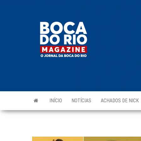
Skip
to
Boca do
O
the
jornal
Rio
da
content
Boca
Magazine
do Rio
e
região!
INÍCIO
NOTÍCIAS
ACHADOS DE NICK