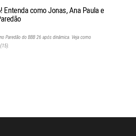
6! Entenda como Jonas, Ana Paula e
Paredão
 no Paredão do BBB 26 após dinâmica. Veja como
(15).