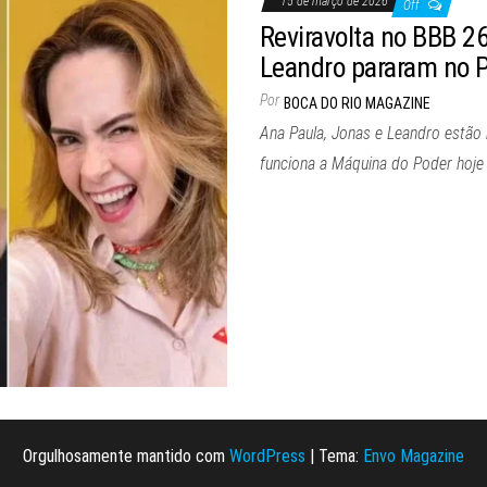
15 de março de 2026
Off
Reviravolta no BBB 2
Leandro pararam no 
Por
BOCA DO RIO MAGAZINE
Ana Paula, Jonas e Leandro estão
funciona a Máquina do Poder hoje 
Orgulhosamente mantido com
WordPress
|
Tema:
Envo Magazine