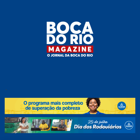
Skip
to
the
content
Boca do
O
jornal
.
Rio
da
Boca
Magazine
do Rio
e
região!