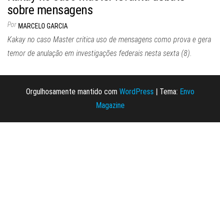
sobre mensagens
Por
MARCELO GARCIA
Kakay no caso Master critica uso de mensagens como prova e gera
temor de anulação em investigações federais nesta sexta (8).
Orgulhosamente mantido com
WordPress
|
Tema:
Envo
Magazine