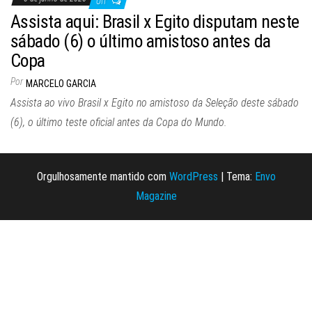
Off
Assista aqui: Brasil x Egito disputam neste
sábado (6) o último amistoso antes da
Copa
Por
MARCELO GARCIA
Assista ao vivo Brasil x Egito no amistoso da Seleção deste sábado
(6), o último teste oficial antes da Copa do Mundo.
Orgulhosamente mantido com
WordPress
|
Tema:
Envo
Magazine