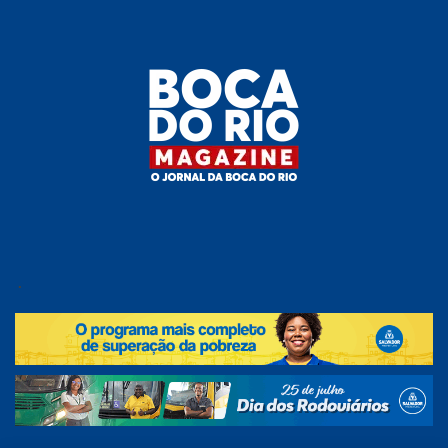
Skip
to
the
content
Boca do
O
jornal
.
Rio
da
Boca
Magazine
do Rio
e
região!