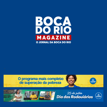
Skip
to
the
content
Boca do
O
jornal
.
Rio
da
Boca
Magazine
do Rio
e
região!