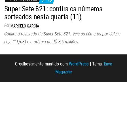
Off
Super Sete 821: confira os números
sorteados nesta quarta (11)
Por
MARCELO GARCIA
Confira o resultado da Super Sete 821. Veja os números por coluna
hoje (11/03) e o prêmio de R$ 3,5 milhões.
Orgulhosamente mantido com
WordPress
|
Tema:
Envo
Magazine