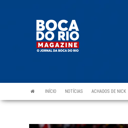
Skip
to
Boca do
O
the
jornal
Rio
da
content
Boca
Magazine
do Rio
e
região!
INÍCIO
NOTÍCIAS
ACHADOS DE NICK