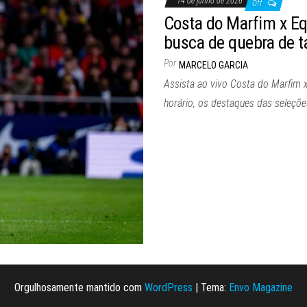
14 de junho de 2026
Off
Costa do Marfim x Eq
busca de quebra de t
Por
MARCELO GARCIA
Assista ao vivo Costa do Marfim 
horário, os destaques das seleçõ
Orgulhosamente mantido com
WordPress
|
Tema:
Envo Magazine