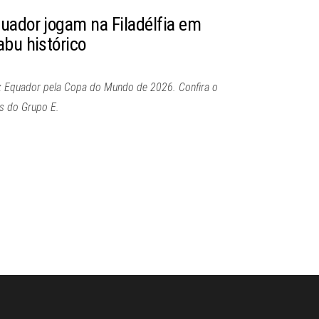
uador jogam na Filadélfia em
abu histórico
x Equador pela Copa do Mundo de 2026. Confira o
es do Grupo E.