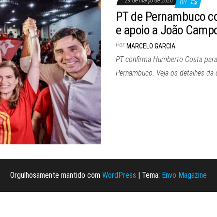
29 de março de 2026
Off
PT de Pernambuco c
e apoio a João Campo
Por
MARCELO GARCIA
PT confirma Humberto Costa par
Pernambuco. Veja os detalhes da 
Orgulhosamente mantido com
WordPress
|
Tema:
Envo Magazine