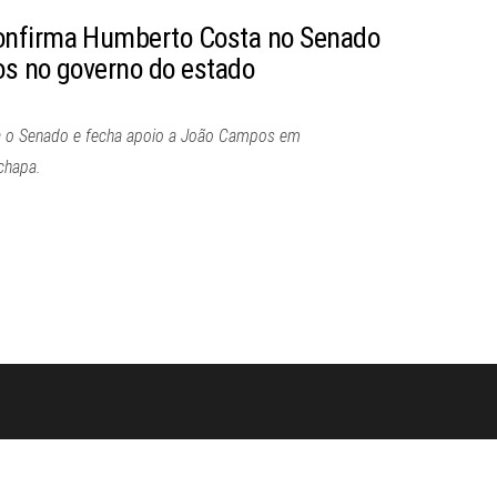
onfirma Humberto Costa no Senado
s no governo do estado
a o Senado e fecha apoio a João Campos em
chapa.