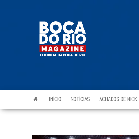
Skip
to
Boca do
O
the
jornal
Rio
da
content
Boca
Magazine
do Rio
e
região!
INÍCIO
NOTÍCIAS
ACHADOS DE NICK