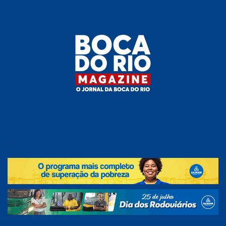
Skip
to
the
content
Boca do
O
jornal
.
Rio
da
Boca
Magazine
do Rio
e
região!