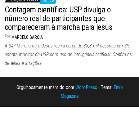
Off
Contagem científica: USP divulga o
número real de participantes que
compareceram à marcha para jesus
Por
MARCELO GARCIA
A 34ª Marcha para Jesus reuniu cerca de 33,8 mil pessoas em SP,
aponta monitor da USP com uso de inteligência artificial. Confira os
detalhes e atrações.
Orgulhosamente mantido com
WordPress
|
Tema:
Envo
Magazine