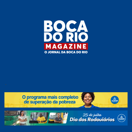
Skip
to
the
content
Boca do
O
jornal
.
Rio
da
Boca
Magazine
do Rio
e
região!