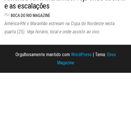
e as escalações
Por
BOCA DO RIO MAGAZINE
América-RN x Maranhão estreiam na Copa do Nordeste nesta
quarta (25). Veja horário, local e onde assistir ao vivo.
Orgulhosamente mantido com
WordPress
|
Tema:
Envo
Magazine