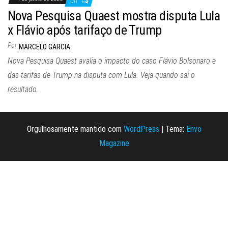
Off
Nova Pesquisa Quaest mostra disputa Lula
x Flávio após tarifaço de Trump
Por
MARCELO GARCIA
Nova Pesquisa Quaest avalia o impacto do caso Flávio Bolsonaro e
das tarifas de Trump na disputa com Lula. Veja quando sai o
resultado.
Orgulhosamente mantido com
WordPress
|
Tema:
Envo
Magazine