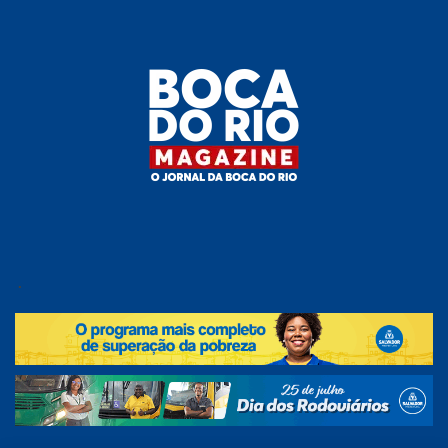
Skip
to
the
content
Boca do
O
jornal
.
Rio
da
Boca
Magazine
do Rio
e
região!