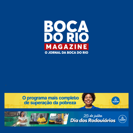
Skip
to
the
content
Boca do
O
jornal
.
Rio
da
Boca
Magazine
do Rio
e
região!