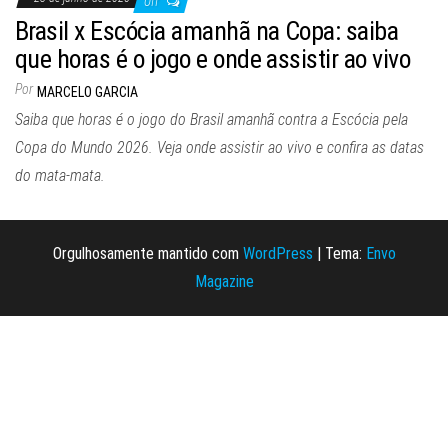
Off
Brasil x Escócia amanhã na Copa: saiba
que horas é o jogo e onde assistir ao vivo
Por
MARCELO GARCIA
Saiba que horas é o jogo do Brasil amanhã contra a Escócia pela
Copa do Mundo 2026. Veja onde assistir ao vivo e confira as datas
do mata-mata.
Orgulhosamente mantido com
WordPress
|
Tema:
Envo
Magazine