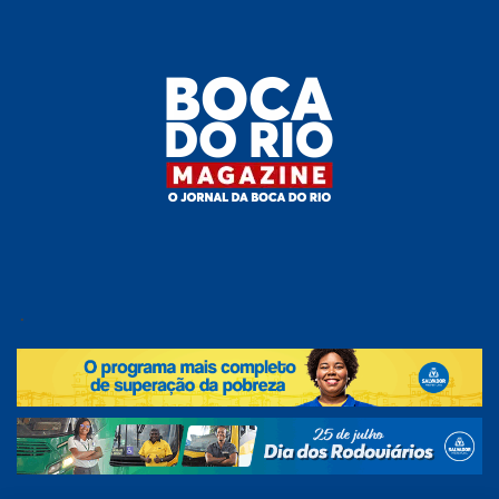
Skip
to
the
content
Boca do
O
jornal
.
Rio
da
Boca
Magazine
do Rio
e
região!