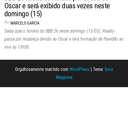
Oscar e será exibido duas vezes neste
domingo (15)
Por
MARCELO GARCIA
Saiba qual o horário do BBB 26 neste domingo (15/03). Reality
passa por mudança devido ao Oscar e terá formação de Paredão ao
vivo às 13h50.
Orgulhosamente mantido com
WordPress
|
Tema:
Envo
Magazine