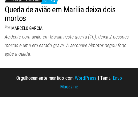
Off
Queda de avião em Marília deixa dois
mortos
Por
MARCELO GARCIA
Acidente com avião em Marília nesta quarta (10), deixa 2 pessoas
mortas e uma em estado grave. A aeronave bimotor pegou fogo
após a queda.
Orgulhosamente mantido com
WordPress
|
Tema:
Envo
Magazine