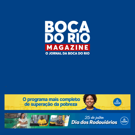
Skip
to
the
content
Boca do
O
jornal
.
Rio
da
Boca
Magazine
do Rio
e
região!