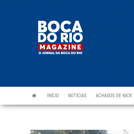
Skip
to
Boca do
O
the
jornal
Rio
da
content
Boca
Magazine
do Rio
e
região!
INÍCIO
NOTÍCIAS
ACHADOS DE NICK