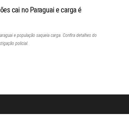
ões cai no Paraguai e carga é
araguai e população saqueia carga. Confira detalhes do
tigação policial.