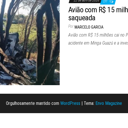
22 de abril de 2026
Off
Avião com R$ 15 milh
saqueada
Por
MARCELO GARCIA
Avião com R$ 15 milhões cai no P
acidente em Minga Guazú e a inves
Orgulhosamente mantido com
WordPress
|
Tema:
Envo Magazine