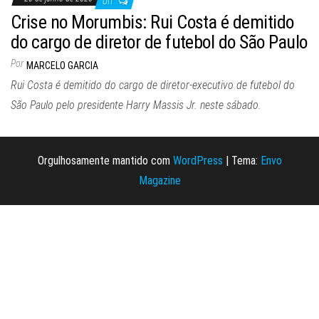
Off
Crise no Morumbis: Rui Costa é demitido
do cargo de diretor de futebol do São Paulo
Por
MARCELO GARCIA
Rui Costa é demitido do cargo de diretor-executivo de futebol do
São Paulo pelo presidente Harry Massis Jr. neste sábado.
Orgulhosamente mantido com
WordPress
|
Tema:
Envo
Magazine