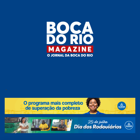
Skip
to
the
content
Boca do
O
jornal
.
Rio
da
Boca
Magazine
do Rio
e
região!