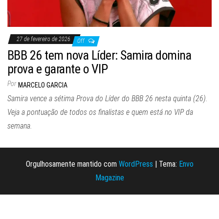
27 de fevereiro de 2026
Off
BBB 26 tem nova Líder: Samira domina
prova e garante o VIP
Por
MARCELO GARCIA
Samira vence a sétima Prova do Líder do BBB 26 nesta quinta (26).
Veja a pontuação de todos os finalistas e quem está no VIP da
semana.
Orgulhosamente mantido com
WordPress
|
Tema:
Envo
Magazine