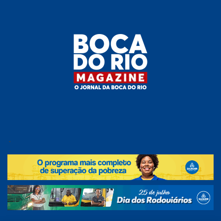
Skip
to
the
content
Boca do
O
jornal
.
Rio
da
Boca
Magazine
do Rio
e
região!