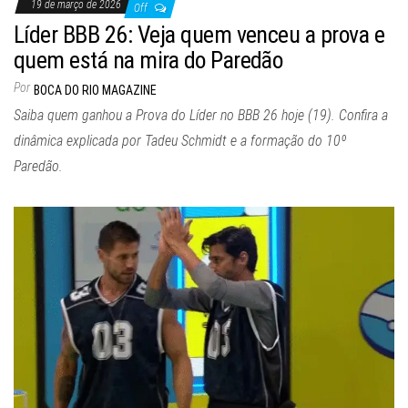
19 de março de 2026
Off
Líder BBB 26: Veja quem venceu a prova e
quem está na mira do Paredão
Por
BOCA DO RIO MAGAZINE
Saiba quem ganhou a Prova do Líder no BBB 26 hoje (19). Confira a
dinâmica explicada por Tadeu Schmidt e a formação do 10º
Paredão.