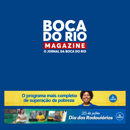
Skip
to
the
content
Boca do
O
jornal
.
Rio
da
Boca
Magazine
do Rio
e
região!