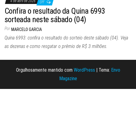
4 de abril de 2026
Off
Confira o resultado da Quina 6993
sorteada neste sábado (04)
Por
MARCELO GARCIA
Quina 6993: confira o resultado do sorteio deste sábado (04). Veja
as dezenas e como resgatar o prêmio de R$ 3 milhões.
Orgulhosamente mantido com
WordPress
|
Tema:
Envo
Magazine