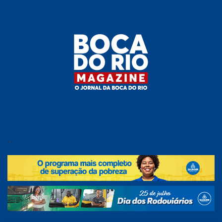
Skip
to
the
content
Boca do
O
jornal
.
Rio
da
Boca
Magazine
do Rio
e
região!