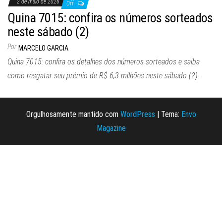
2 de maio de 2026
Off
Quina 7015: confira os números sorteados
neste sábado (2)
Por
MARCELO GARCIA
Quina 7015: confira os detalhes dos números sorteados e saiba
como resgatar seu prêmio de R$ 6,3 milhões neste sábado (2).
Orgulhosamente mantido com
WordPress
|
Tema:
Envo
Magazine