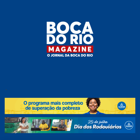
Skip
to
the
content
Boca do
O
jornal
.
Rio
da
Boca
Magazine
do Rio
e
região!