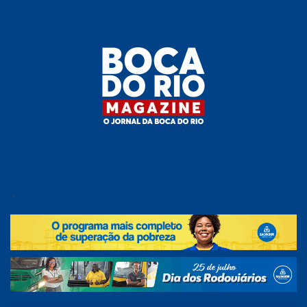
Skip
to
the
content
Boca do
O
jornal
.
Rio
da
Boca
Magazine
do Rio
e
região!