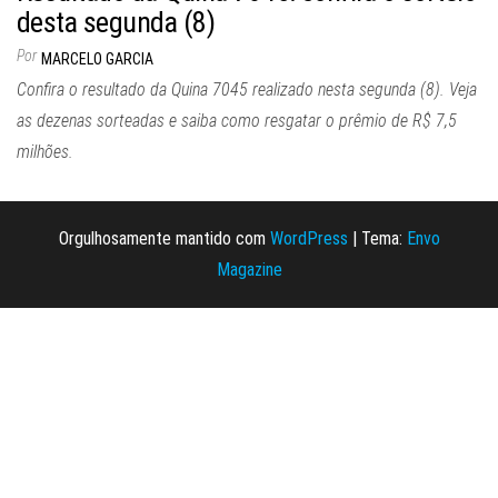
desta segunda (8)
Por
MARCELO GARCIA
Confira o resultado da Quina 7045 realizado nesta segunda (8). Veja
as dezenas sorteadas e saiba como resgatar o prêmio de R$ 7,5
milhões.
Orgulhosamente mantido com
WordPress
|
Tema:
Envo
Magazine