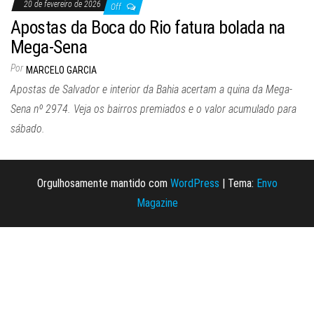
20 de fevereiro de 2026
Off
Apostas da Boca do Rio fatura bolada na
Mega-Sena
Por
MARCELO GARCIA
Apostas de Salvador e interior da Bahia acertam a quina da Mega-
Sena nº 2974. Veja os bairros premiados e o valor acumulado para
sábado.
Orgulhosamente mantido com
WordPress
|
Tema:
Envo
Magazine