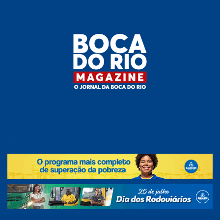
Skip
to
the
content
Boca do
O
jornal
.
Rio
da
Boca
Magazine
do Rio
e
região!