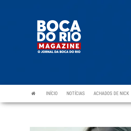
Skip
to
Boca do
O
the
jornal
Rio
da
content
Boca
Magazine
do Rio
e
região!
INÍCIO
NOTÍCIAS
ACHADOS DE NICK