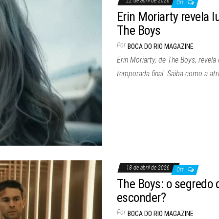
22 de abril de 2026
Off
Erin Moriarty revela 
The Boys
Por
BOCA DO RIO MAGAZINE
Erin Moriarty, de The Boys, revel
temporada final. Saiba como a atr
18 de abril de 2026
Off
The Boys: o segredo d
esconder?
Por
BOCA DO RIO MAGAZINE