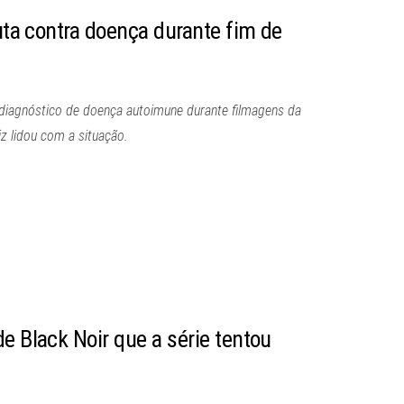
luta contra doença durante fim de
a diagnóstico de doença autoimune durante filmagens da
iz lidou com a situação.
e Black Noir que a série tentou