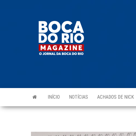
Skip
to
Boca do
O
the
jornal
Rio
da
content
Boca
Magazine
do Rio
e
região!
INÍCIO
NOTÍCIAS
ACHADOS DE NICK