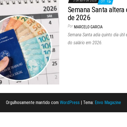
5 de abril de 2026
Off
Semana Santa altera c
de 2026
Por
MARCELO GARCIA
Semana Santa adia quinto dia útil
do salário em 2026.
Orgulhosamente mantido com
WordPress
|
Tema:
Envo Magazine