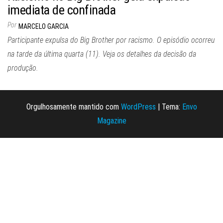
imediata de confinada
Por
MARCELO GARCIA
Participante expulsa do Big Brother por racismo. O episódio ocorreu
na tarde da última quarta (11). Veja os detalhes da decisão da
produção.
Orgulhosamente mantido com
WordPress
|
Tema:
Envo
Magazine