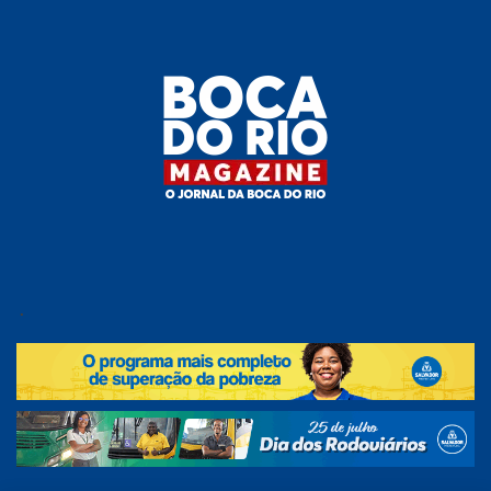
Skip
to
the
content
Boca do
O
jornal
.
Rio
da
Boca
Magazine
do Rio
e
região!