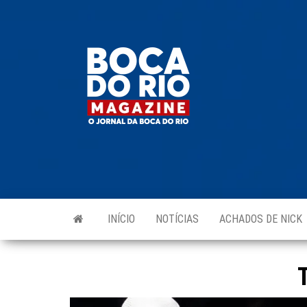
Skip
to
Boca do
O
the
jornal
Rio
da
content
Boca
Magazine
do Rio
e
região!
INÍCIO
NOTÍCIAS
ACHADOS DE NICK