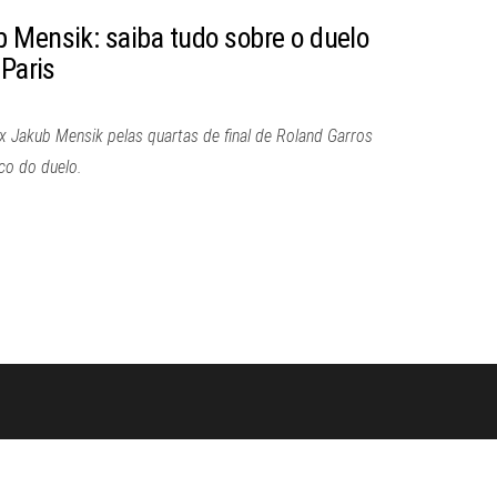
 Mensik: saiba tudo sobre o duelo
 Paris
x Jakub Mensik pelas quartas de final de Roland Garros
ico do duelo.