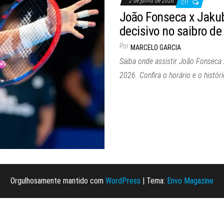
2 de junho de 2026
Off
João Fonseca x Jakub
decisivo no saibro de
Por
MARCELO GARCIA
Saiba onde assistir João Fonseca 
2026. Confira o horário e o histór
Orgulhosamente mantido com
WordPress
|
Tema:
Envo Magazine